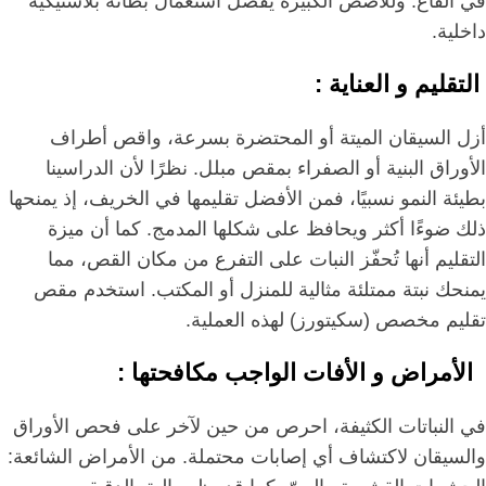
في القاع. وللأصص الكبيرة يُفضل استعمال بطانة بلاستيكية
داخلية.
التقليم و العناية :
أزل السيقان الميتة أو المحتضرة بسرعة، واقص أطراف
الأوراق البنية أو الصفراء بمقص مبلل. نظرًا لأن الدراسينا
بطيئة النمو نسبيًا، فمن الأفضل تقليمها في الخريف، إذ يمنحها
ذلك ضوءًا أكثر ويحافظ على شكلها المدمج. كما أن ميزة
التقليم أنها تُحفّز النبات على التفرع من مكان القص، مما
يمنحك نبتة ممتلئة مثالية للمنزل أو المكتب. استخدم مقص
تقليم مخصص (سكيتورز) لهذه العملية.
الأمراض و الأفات الواجب مكافحتها :
في النباتات الكثيفة، احرص من حين لآخر على فحص الأوراق
والسيقان لاكتشاف أي إصابات محتملة. من الأمراض الشائعة: