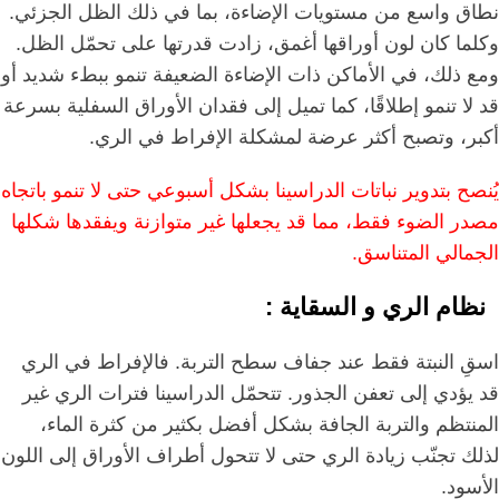
نطاق واسع من مستويات الإضاءة، بما في ذلك الظل الجزئي.
وكلما كان لون أوراقها أغمق، زادت قدرتها على تحمّل الظل.
ومع ذلك، في الأماكن ذات الإضاءة الضعيفة تنمو ببطء شديد أو
قد لا تنمو إطلاقًا، كما تميل إلى فقدان الأوراق السفلية بسرعة
أكبر، وتصبح أكثر عرضة لمشكلة الإفراط في الري.
يُنصح بتدوير نباتات الدراسينا بشكل أسبوعي حتى لا تنمو باتجاه
مصدر الضوء فقط، مما قد يجعلها غير متوازنة ويفقدها شكلها
الجمالي المتناسق.
نظام الري و السقاية :
اسقِ النبتة فقط عند جفاف سطح التربة. فالإفراط في الري
قد يؤدي إلى تعفن الجذور. تتحمّل الدراسينا فترات الري غير
المنتظم والتربة الجافة بشكل أفضل بكثير من كثرة الماء،
لذلك تجنّب زيادة الري حتى لا تتحول أطراف الأوراق إلى اللون
الأسود.