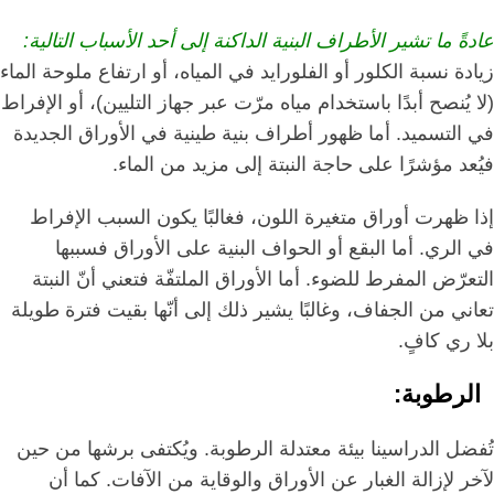
عادةً ما تشير الأطراف البنية الداكنة إلى أحد الأسباب التالية:
زيادة نسبة الكلور أو الفلورايد في المياه، أو ارتفاع ملوحة الماء
(لا يُنصح أبدًا باستخدام مياه مرّت عبر جهاز التليين)، أو الإفراط
في التسميد. أما ظهور أطراف بنية طينية في الأوراق الجديدة
فيُعد مؤشرًا على حاجة النبتة إلى مزيد من الماء.
إذا ظهرت أوراق متغيرة اللون، فغالبًا يكون السبب الإفراط
في الري. أما البقع أو الحواف البنية على الأوراق فسببها
التعرّض المفرط للضوء. أما الأوراق الملتفّة فتعني أنّ النبتة
تعاني من الجفاف، وغالبًا يشير ذلك إلى أنّها بقيت فترة طويلة
بلا ري كافٍ.
الرطوبة:
تُفضل الدراسينا بيئة معتدلة الرطوبة. ويُكتفى برشها من حين
لآخر لإزالة الغبار عن الأوراق والوقاية من الآفات. كما أن