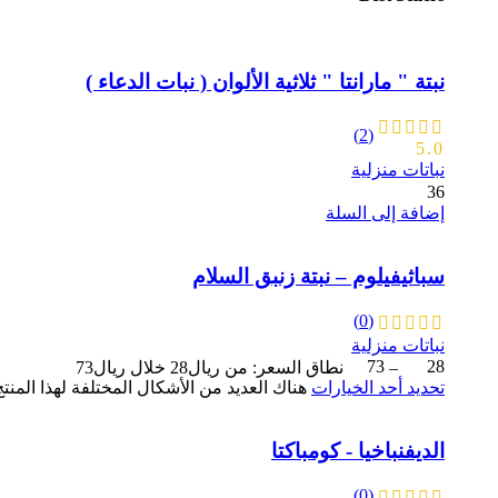
نبتة " مارانتا " ثلاثية الألوان ( نبات الدعاء )
(2)
5.0
نباتات منزلية
36
إضافة إلى السلة
سباثيفيلوم – نبتة زنبق السلام
(0)
نباتات منزلية
28
–
73
نطاق السعر: من ⁦28ريال⁩ خلال ⁦73ريال⁩
تحديد أحد الخيارات
هناك العديد من الأشكال المختلفة لهذا المنت
الديفنباخيا - كومباكتا
(0)