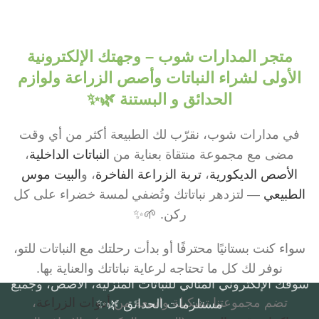
متجر المدارات شوب – وجهتك الإلكترونية
الأولى لشراء النباتات وأصص الزراعة ولوازم
الحدائق و البستنة 🌿✨
في مدارات شوب، نقرّب لك الطبيعة أكثر من أي وقت
مضى مع مجموعة منتقاة بعناية من
النباتات الداخلية
،
الأصص الديكورية
،
تربة الزراعة الفاخرة
، و
البيت موس
الطبيعي
— لتزدهر نباتاتك وتُضفي لمسة خضراء على كل
ركن. 🌱✨
سواء كنت بستانيًا محترفًا أو بدأت رحلتك مع النباتات للتو،
نوفر لك كل ما تحتاجه لرعاية نباتاتك والعناية بها.
سوقك الإلكتروني المثالي للنباتات المنزلية، الأصص، وجميع
تضم مجموعتنا تشكيلة واسعة من
أدوات الزراعة
،
مستلزمات الحدائق 🌿✨