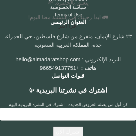
يتعلق بالخضرة. 🌱
سياسة الخصوصية
Terms of Use
🚛 ابدأ رحلتك في البستنة معنا اليوم!
العنوان الرئيسي
اقرأ أكثر
٢٣ شارع الإيمان، متفرع من شارع فلسطين، حي الحمراء،
جدة، المملكة العربية السعودية
البريد الإلكتروني :
hello@almadaratshop.com
هاتف :
+966549137751
قنوات التواصل
اشترك في نشرتنا البريدية ✨
كن أول من يصله العروض الجديدة . اشترك في النشرة البريدية اليوم