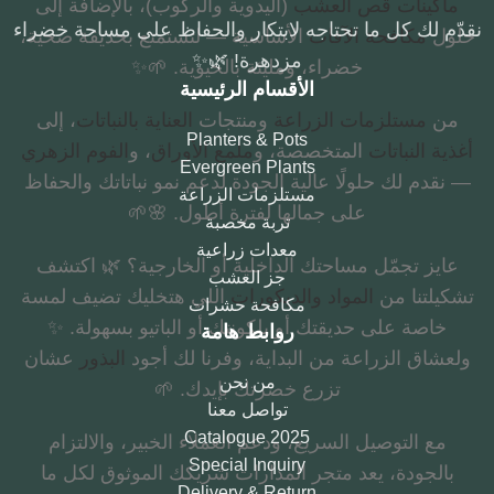
ماكينات قص العشب
(اليدوية والركوب)، بالإضافة إلى
نقدّم لك كل ما تحتاجه لابتكار والحفاظ على مساحة خضراء
حلول
مكافحة الآفات
الأساسية — لتستمتع بحديقة صحية،
مزدهرة! 🌿✨
خضراء، ومليئة بالحيوية. 🌱✨
الأقسام الرئيسية
من
مستلزمات الزراعة
ومنتجات
العناية بالنباتات
، إلى
Planters & Pots
أغذية النباتات
المتخصصة، و
ملمع الأوراق
، و
الفوم الزهري
Evergreen Plants
— نقدم لك حلولًا عالية الجودة لدعم نمو نباتاتك والحفاظ
مستلزمات الزراعة
على جمالها لفترة أطول. 🌸🌱
تربة مخصبة
معدات زراعية
عايز تجمّل مساحتك الداخلية أو الخارجية؟ 🌿 اكتشف
جز العشب
تشكيلتنا من
المواد والديكورات
اللي هتخليك تضيف لمسة
مكافحة حشرات
خاصة على حديقتك أو بلكونتك أو الباتيو بسهولة. ✨
روابط هامة
ولعشاق الزراعة من البداية، وفرنا لك أجود
البذور
عشان
من نحن
تزرع خضرتك بإيدك. 🌱
تواصل معنا
2025 Catalogue
مع التوصيل السريع، ودعم العملاء الخبير، والالتزام
Special Inquiry
بالجودة، يعد متجر المدارات شريكك الموثوق لكل ما
Delivery & Return