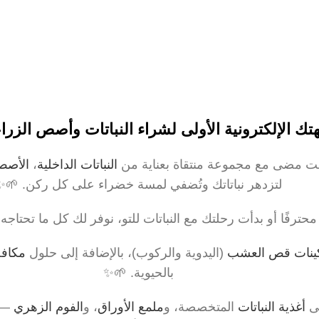
 الإلكترونية الأولى لشراء النباتات وأصص الزراع
قت مضى مع مجموعة منتقاة بعناية من
النباتات الداخلية
،
الأصص
لتزدهر نباتاتك وتُضفي لمسة خضراء على كل ركن. 🌱✨
محترفًا أو بدأت رحلتك مع النباتات للتو، نوفر لك كل ما تحتاجه لر
ينات قص العشب
(اليدوية والركوب)، بالإضافة إلى حلول
مكافح
بالحيوية. 🌱✨
لى
أغذية النباتات
المتخصصة، و
ملمع الأوراق
، و
الفوم الزهري
— ن