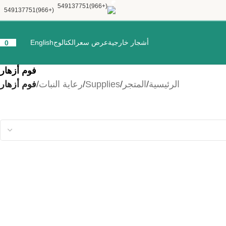
(+966)549137751
أشجار خارجية
عرض سعر
الكتالوج
English
0
فوم أزهار
الرئيسية
/
المتجر
/
Supplies
/
رعاية النبات
/
فوم أزهار