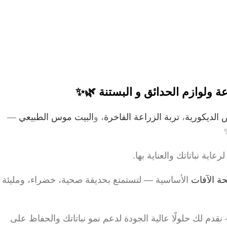
ة ولوازم الحدائق و البستنة 🌿✨
 الديكورية
،
تربة الزراعة الفاخرة
، و
البيت موس الطبيعي
—
عاية نباتاتك والعناية بها.
ة الآفات
الأساسية — لتستمتع بحديقة صحية، خضراء، ومليئة
قدم لك حلولًا عالية الجودة لدعم نمو نباتاتك والحفاظ على