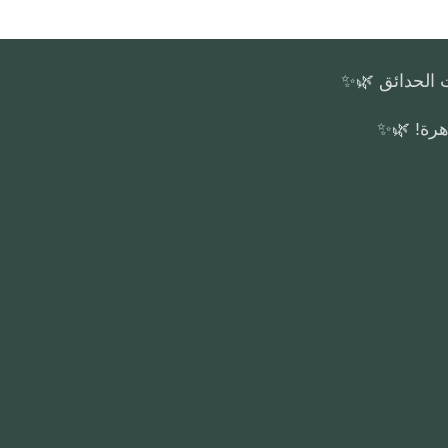
ت الحدائق 🌿✨
هرة! 🌿✨