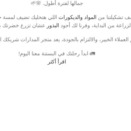
جمالها لفترة أطول. 🌸🌱
شف تشكيلتنا من
المواد والديكورات
اللي هتخليك تضيف لمسة خاص
لزراعة من البداية، وفرنا لك أجود
البذور
عشان تزرع خضرتك بإ
لعملاء الخبير، والالتزام بالجودة، يعد متجر المدارات شريكك 
🚛 ابدأ رحلتك في البستنة معنا اليوم!
اقرأ أكثر