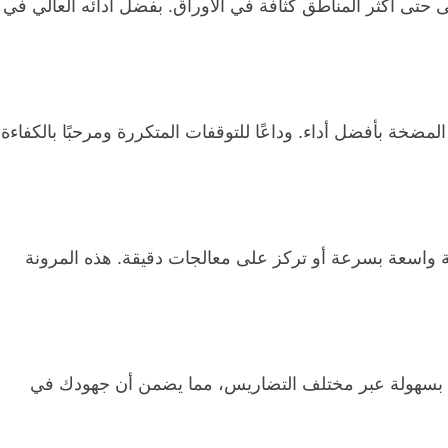
ى 2.1 ميغاباسكال، مما يضمن وصول الرش إلى حتى أكثر المناطق كثافة في الأوراق. بفضل أدائه العالي في
قة للحفاظ على عمل المضخة بأفضل أداء. وداعًا للتوقفات المتكررة ومرحبًا بالكفاءة
كنت تغطي مساحة واسعة بسرعة أو تركز على معالجات دقيقة. هذه المرونة
جلاته المتينة التنقل بسهولة عبر مختلف التضاريس، مما يضمن أن جهودك في