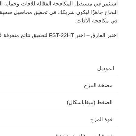
في مكافحة الآفات.
اختبر الفارق – اختر FST-22HT لتحقيق نتائج متفوقة في مكافحة الآفات. حقولك ومحاصيلك ونجاحك لا يستحقون أقل من ذلك.
الموديل
مضخة المزج
الضغط (ميغاباسكال)
قوة المزج