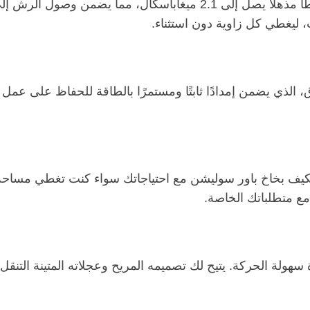
مزود بمضخة FST-22HT القوية، يوفر هذا البخاخ ضغطًا مذهلًا يصل إل
ت، ليغطي كل زاوية دون استثناء.
 FST-22HT مزودًا بمحرك 168F-1 الموثوق، الذي يضمن إمدادًا ثابتًا ومستمرًا بالطا
15 إلى 22 لترًا في الدقيقة، يتكيف بخاخ باور سوليشن مع احتياجاتك سواء 
ع متطلباتك الخاصة.
رامًا فقط، صُمم FST-22HT مع مراعاة سهولة الحركة. يتيح لك تصميمه المريح وع