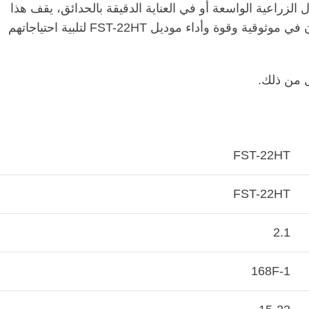
لآفات وحماية المحاصيل مع بخاخ باور سوليشن | FST-22HT. سواء في الحقول الزراعية الواسعة أو في العناية الدقيقة بالحدائق، يقف هذا
البخاخ جاهزًا ليكون شريكك في تحقيق محاصيل صحية ومزدهرة. انضم إلى صفوف المزارعين الطموحين الذين يثقون في موثوقية وقوة وأداء موديل FST-22HT لتلبية احتياجاتهم
FST-22HT
FST-22HT
2.1
168F-1