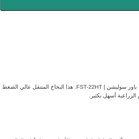
هل تبحث عن حل فعّال ومرن لمكافحة الآفات وضمان صحة وحيوية محاصيلك؟ لا داعي للبحث أكثر، فالخيار هو بخاخ باور سوليشن | FST-22HT. هذا البخاخ المتنقل عالي الضغط
 الزراعية أسهل بكثير.