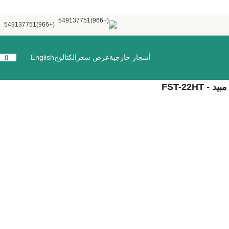
(+966)549137751
أشجار خارجية
عرض سعر
الكتالوج
English
0
FST-22HT