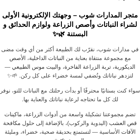
متجر المدارات شوب – وجهتك الإلكترونية الأولى
لشراء النباتات وأصص الزراعة ولوازم الحدائق و
البستنة 🌿✨
في مدارات شوب، نقرّب لك الطبيعة أكثر من أي وقت مضى
مع مجموعة منتقاة بعناية من
النباتات الداخلية
،
الأصص
الديكورية
،
تربة الزراعة الفاخرة
، و
البيت موس الطبيعي
—
لتزدهر نباتاتك وتُضفي لمسة خضراء على كل ركن. 🌱✨
سواء كنت بستانيًا محترفًا أو بدأت رحلتك مع النباتات للتو، نوفر
لك كل ما تحتاجه لرعاية نباتاتك والعناية بها.
تضم مجموعتنا تشكيلة واسعة من
أدوات الزراعة
،
ماكينات
قص العشب
(اليدوية والركوب)، بالإضافة إلى حلول
مكافحة
الآفات
الأساسية — لتستمتع بحديقة صحية، خضراء، ومليئة