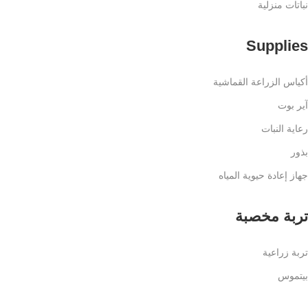
نباتات منزلية
Supplies
أكياس الزراعة القماشية
آير بوت
رعاية النبات
بذور
جهاز إعادة حيوية المياه
تربة مخصبة
تربة زراعية
بيتموس