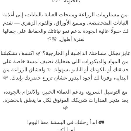
بالحيوية. 🌱✨
من
مستلزمات الزراعة
ومنتجات
العناية بالنباتات
، إلى
أغذية
النباتات
المتخصصة، و
ملمع الأوراق
، و
الفوم الزهري
— نقدم
لك حلولًا عالية الجودة لدعم نمو نباتاتك والحفاظ على جمالها
لفترة أطول. 🌸🌱
عايز تجمّل مساحتك الداخلية أو الخارجية؟ 🌿 اكتشف تشكيلتنا
من
المواد والديكورات
اللي هتخليك تضيف لمسة خاصة على
حديقتك أو بلكونتك أو الباتيو بسهولة. ✨ ولعشاق الزراعة من
البداية، وفرنا لك أجود
البذور
عشان تزرع خضرتك بإيدك. 🌱
مع التوصيل السريع، ودعم العملاء الخبير، والالتزام بالجودة،
يعد متجر المدارات شريكك الموثوق لكل ما يتعلق بالخضرة.
🌱
🚛 ابدأ رحلتك في البستنة معنا اليوم!
أقرأ أكثر